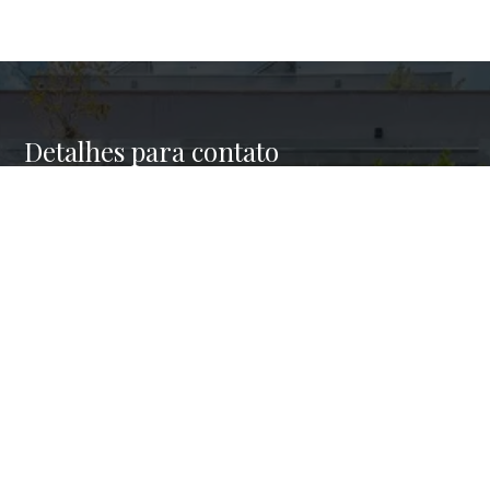
Detalhes para contato
EQUIPE HAUS BROKERS
WhatsApp
(11) 98945-4001
E-mail
CONTATO@HAUSBROKERS.COM.BR
Entre em Contato
Nome
E-mail
Telefone