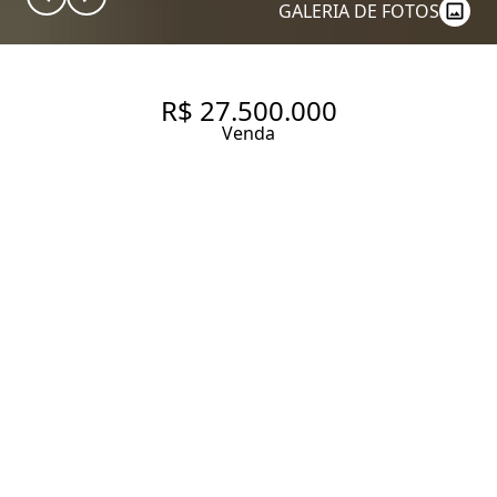
GALERIA DE FOTOS
R$ 27.500.000
Venda
FAZENDA HISTÓRICA A VENDA
NA REGIÃO DE CAMPINAS,
CASA COM 2000 M², 20
QUARTOS SENDO 12 SUÍTES.
2000 m² Área construída
726000 m² Área total
20 Dormitórios
12 Suítes
16 Banheiros
20 Vagas