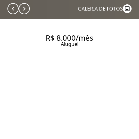
GALERIA DE FOTOS
R$ 8.000/mês
Aluguel
CHARMOSO APARTAMENTO
DE 56M² NO JARDIM
PAULISTANO, SÃO PAULO - 1
QUARTO, 2 BANHEIROS, 1
VAGA DE GARAGEM
56 m² Área útil
56 m² Área total
1 Dormitório
2 Banheiros
1 Vaga