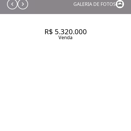
GALERIA DE FOTOS
R$ 5.320.000
Venda
CASA DE 200 M², COM 2
QUARTOS SENDO 1 SUÍTE À
VENDA NO BAIRRO JARDIM
PAULISTANO.
200 m² Área construída
200 m² Área total
2 Dormitórios
1 Suíte
3 Banheiros
2 Vagas