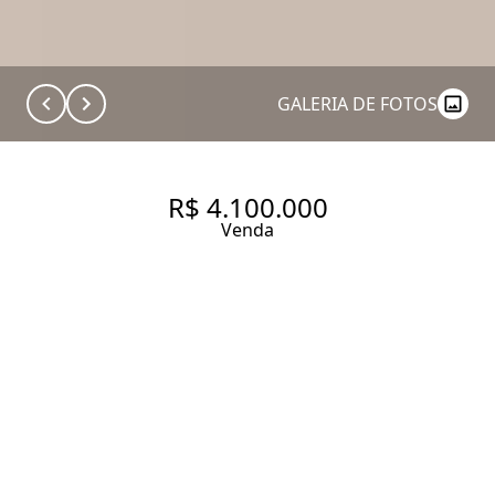
GALERIA DE FOTOS
R$ 4.100.000
Venda
APARTAMENTO DE 196 M² NO
CONTRA-PISO, COM PROJETO
DE ARQUITETURA JÁ PRONTO
PARA EXECUÇÃO
196 m² Área útil
3 Dormitórios
3 Suítes