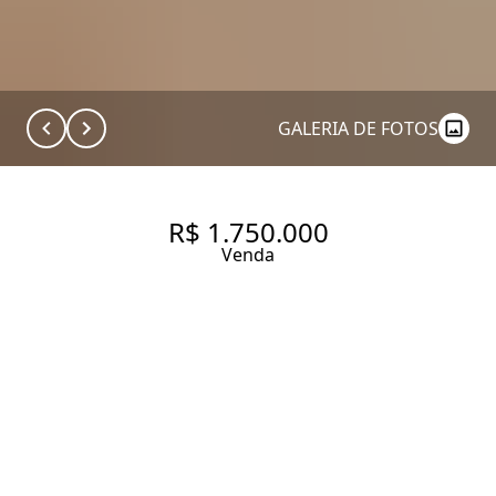
GALERIA DE FOTOS
R$ 1.750.000
Venda
APARTAMENTO COM 145.0 M²,
À VENDA NO BAIRRO ITAIM
BIBI.
145 m² Área útil
4 Dormitórios
1 Suíte
1 Vaga