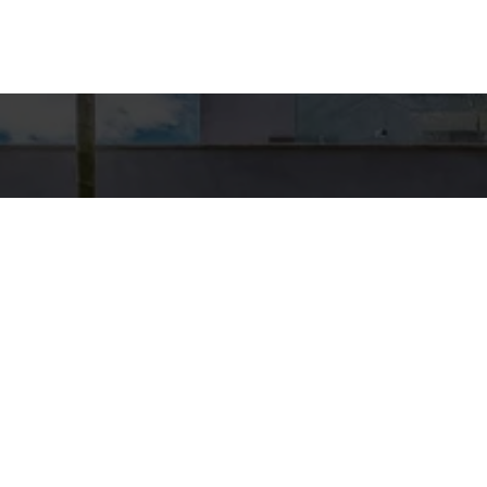
Detal
conta
EQUIPE HA
WhatsA
(11) 9894
E-mail
CONTATO