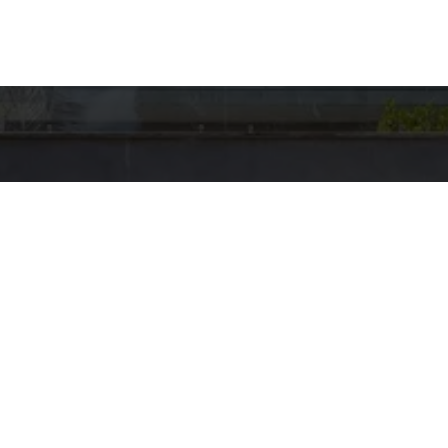
hes para
Entre em Con
Nome
to
E-mail
US BROKERS
pp
Telefone
5-4001
@HAUSBROKERS.COM.BR
Mensagem