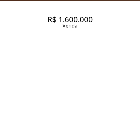
R$ 1.600.000
Venda
MARAVILHOSO
APARTAMENTO PRONTO PARA
MORAR NO SUMAREZINHO,
SÃO PAULO - 3 QUARTOS, 1
SUÍTE E 2 VAGAS DE GARAGEM
138 m² Área útil
180 m² Área total
3 Dormitórios
1 Suíte
2 Banheiros
2 Vagas