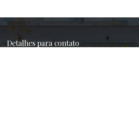
Detalhes para contato
EQUIPE HAUS BROKERS
WhatsApp
(11) 98945-4001
E-mail
CONTATO@HAUSBROKERS.COM.BR
Entre em Contato
Nome
E-mail
Telefone