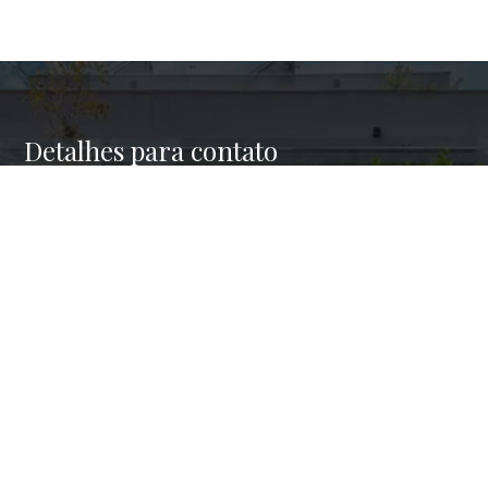
Detalhes para contato
EQUIPE HAUS BROKERS
WhatsApp
(11) 98945-4001
E-mail
CONTATO@HAUSBROKERS.COM.BR
Entre em Contato
Nome
E-mail
Telefone