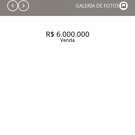
GALERIA DE FOTOS
R$ 6.000.000
Venda
CASA DE VILA REFORMADO
COM 210.0 M², ALUGAR NA
VILA NOVA CONCEIÇÃO.
210 m² Área construída
3 Dormitórios
3 Suítes
5 Banheiros
4 Vagas
Entrar em contato