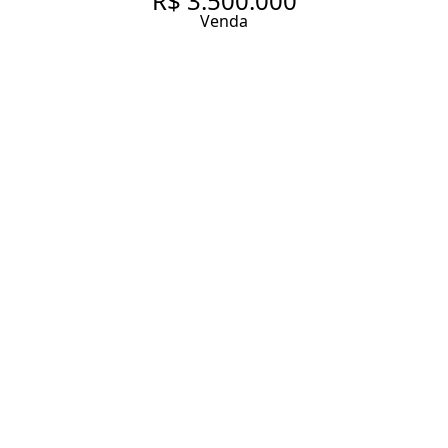
R$ 3.500.000
Venda
CASA COM 580 M², 4
QUARTOS SENDO 2 SUÍTES À
VENDA NO BAIRRO VILA
MADALENA.
580 m² Área construída
640 m² Área total
4 Dormitórios
2 Suítes
8 Banheiros
5 Vagas
Entrar em contato
Solicitar visita