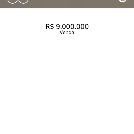
R$ 9.000.000
Venda
CASA COM 420 M², 4
QUARTOS SENDO 4 SUÍTES À
VENDA NO BAIRRO MORUMBI.
420 m² Área construída
500 m² Área total
4 Dormitórios
4 Suítes
7 Banheiros
10 Vagas
Entrar em contato