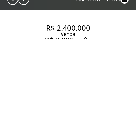
R$ 2.400.000
Venda
R$ 8.000/mês
Aluguel
CASA COM 100 M², 2
QUARTOS SENDO 1 SUÍTE À
VENDA NO BAIRRO JARDIM
AMÉRICA.
100 m² Área construída
100 m² Área total
2 Dormitórios
1 Suíte
3 Banheiros
1 Vaga