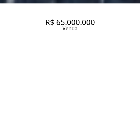
R$ 65.000.000
Venda
APARTAMENTO OFF MARKET -
IMPECÁVEL TOTALMENTE
DECORADO E MOBILIADO NO
JARDIM PAULISTANO/JARDIM
EUROPA
818 m² Área útil
1566.61 m² Área total
5 Dormitórios
3 Suítes
7 Banheiros
11 Vagas