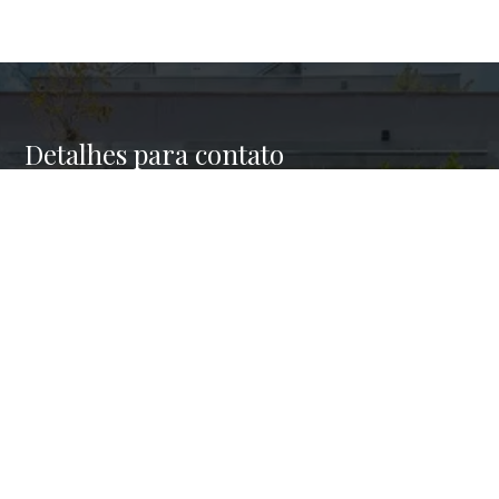
Detalhes para contato
EQUIPE HAUS BROKERS
WhatsApp
(11) 98945-4001
E-mail
CONTATO@HAUSBROKERS.COM.BR
Entre em Contato
Nome
E-mail
Telefone