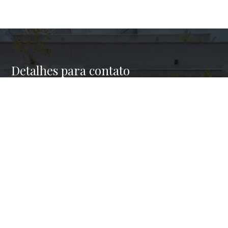
Detalhes para contato
EQUIPE HAUS BROKERS
WhatsApp
(11) 98945-4001
E-mail
CONTATO@HAUSBROKERS.COM.BR
Entre em Contato
Nome
E-mail
Telefone