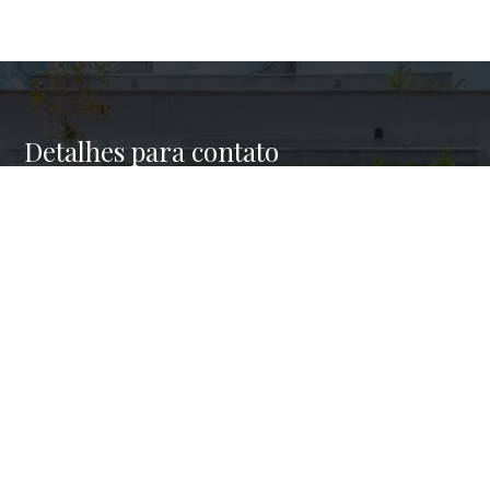
Detalhes para contato
EQUIPE HAUS BROKERS
WhatsApp
(11) 98945-4001
E-mail
CONTATO@HAUSBROKERS.COM.BR
Entre em Contato
Nome
E-mail
Telefone