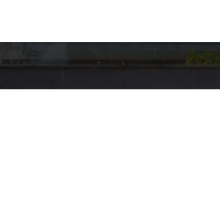
hes para
Entre em Con
Nome
to
E-mail
US BROKERS
pp
Telefone
5-4001
@HAUSBROKERS.COM.BR
Mensagem