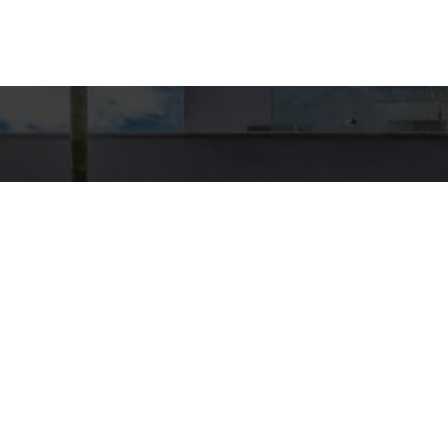
Detal
conta
EQUIPE HA
WhatsA
(11) 9894
E-mail
CONTATO