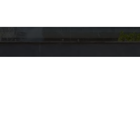
hes para
Entre em Con
Nome
to
E-mail
US BROKERS
pp
Telefone
5-4001
@HAUSBROKERS.COM.BR
Mensagem