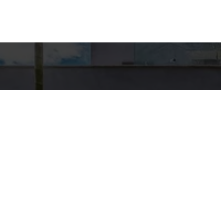
Detal
conta
EQUIPE HA
WhatsA
(11) 9894
E-mail
CONTATO