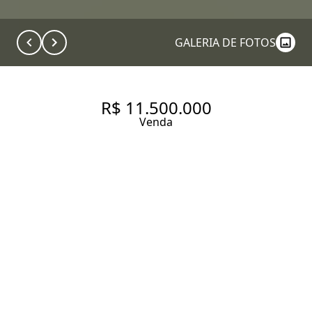
GALERIA DE FOTOS
R$ 11.500.000
Venda
APARTAMENTO COM 240 M², 2
QUARTOS SENDO 2 SUÍTES NO
BAIRRO CIDADE JARDIM.
240 m² Área útil
2 Dormitórios
2 Suítes
4 Banheiros
4 Vagas
Entrar em contato