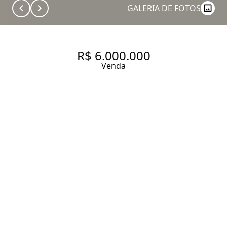
GALERIA DE FOTOS
R$ 6.000.000
Venda
APARTAMENTO COM 218 M²
COM 3 SUÍTES À VENDA NO
ALTO DA LAPA.
218 m² Área útil
3 Dormitórios
3 Suítes
4 Banheiros
4 Vagas
Entrar em contato