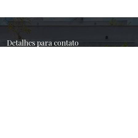
Detalhes para contato
EQUIPE HAUS BROKERS
WhatsApp
(11) 98945-4001
E-mail
CONTATO@HAUSBROKERS.COM.BR
Entre em Contato
Nome
E-mail
Telefone