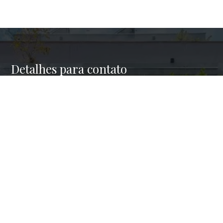
Detalhes para contato
EQUIPE HAUS BROKERS
WhatsApp
(11) 98945-4001
E-mail
CONTATO@HAUSBROKERS.COM.BR
Entre em Contato
Nome
E-mail
Telefone