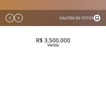
GALERIA DE FOTOS
R$ 3.500.000
Venda
APARTAMENTO COM 142 M², 3
QUARTOS SENDO 1 SUÍTE À
VENDA NO BAIRRO ITAIM BIBI.
142 m² Área útil
3 Dormitórios
1 Suíte
2 Banheiros
1 Vaga