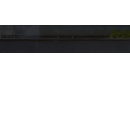
hes para
Entre em Con
Nome
to
E-mail
US BROKERS
pp
Telefone
5-4001
@HAUSBROKERS.COM.BR
Mensagem