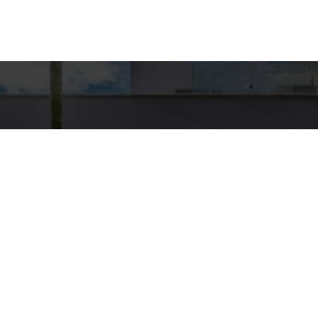
Detal
conta
EQUIPE HA
WhatsA
(11) 9894
E-mail
CONTATO